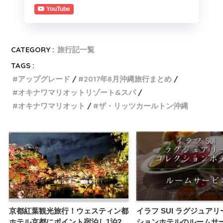
YouTube
CATEGORY :
旅行記一覧
TAGS :
アップグレード
2017年8月沖縄旅行まとめ
オキナワマリオットリゾート&スパ
オキナワマリオット
ザ・リッツカールトン沖縄
京都紅葉観光旅行！ウェスティン都
イラフ SUI ラグジュア
ホテル京都にポイント宿泊し1泊2
ションホテルのルームサ