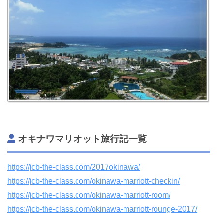
オキナワマリオット旅行記一覧
https://jcb-the-class.com/2017okinawa/
https://jcb-the-class.com/okinawa-marriott-checkin/
https://jcb-the-class.com/okinawa-marriott-room/
https://jcb-the-class.com/okinawa-marriott-rounge-2017/