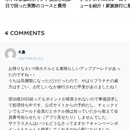
日で回った実際のコースと費用
ューを紹介！家族旅行に
4
COMMENTS
K倉
2017年8月13日
お帰りなさい!!両ホテルとも素晴らしいアップグーレドがあっ
たのですね～♪
うちは高層階になっただけだったので、やはりプラチナの威
力はすごい、お忙しいなか修行された甲斐がありましたね！
宿泊後10日経ってもポイントが積算されないので事後請求し
て処理待ち中です。公式サイトからの予約だし、チェックイ
ンでもゴールド会員だとホテル側は知っていたから敢えて会
員番号知らせたり（アプリ見せたり）しませんでした。
ザクラスさんはいつもどうなさってますか？キャンペーンポ
イントもちゃんと積算してくれるのか心配になりました。