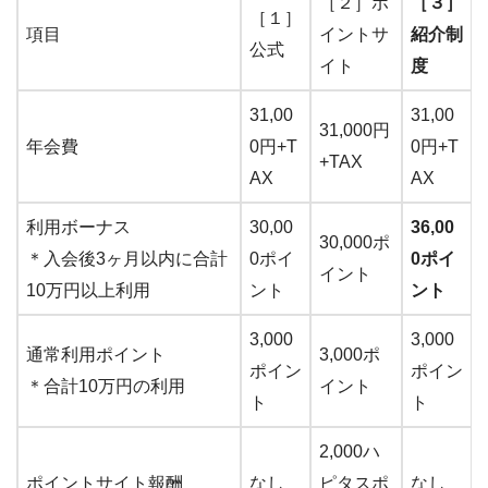
［２］ポ
［３］
［１］
項目
イントサ
紹介制
公式
イト
度
31,00
31,00
31,000円
年会費
0円+T
0円+T
+TAX
AX
AX
利用ボーナス
30,00
36,00
30,000ポ
＊入会後3ヶ月以内に合計
0ポイ
0ポイ
イント
10万円以上利用
ント
ント
3,000
3,000
通常利用ポイント
3,000ポ
ポイン
ポイン
＊合計10万円の利用
イント
ト
ト
2,000ハ
ポイントサイト報酬
なし
ピタスポ
なし