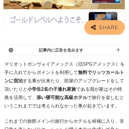
記事内に広告を含みます
マリオットボンヴォイアメックス（旧SPGアメックス）を
手に入れてからポイントを利用して
無料でリッツカールト
ンに宿泊
する事が出来たり、部屋のアップグレードをして
頂いたりと
小学生2名の子連れ家族
である我が家はその特
典を活用して、
添い寝可能な高級ホテル
で旅行を楽しむと
いうこれまででは考えられなかった事が起きています。
これまでの旅館メインの旅行からホテルも候補に入り、非