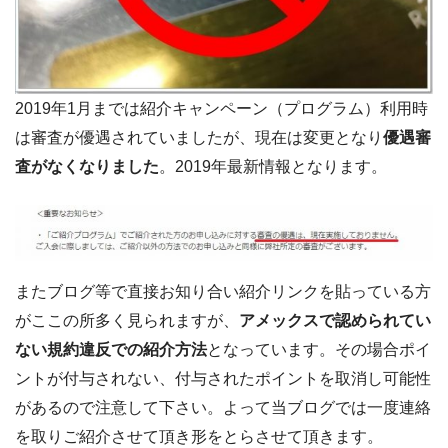
2019年1月までは紹介キャンペーン（プログラム）利用時
は審査が優遇されていましたが、現在は変更となり
優遇審
査がなくなりました
。2019年最新情報となります。
またブログ等で直接お知り合い紹介リンクを貼っている方
がここの所多く見られますが、
アメックスで認められてい
ない規約違反での紹介方法
となっています。その場合
ポイ
ントが付与されない、付与されたポイントを取消し可能性
がある
ので注意して下さい。よって当ブログでは一度連絡
を取りご紹介させて頂き形をとらさせて頂きます。