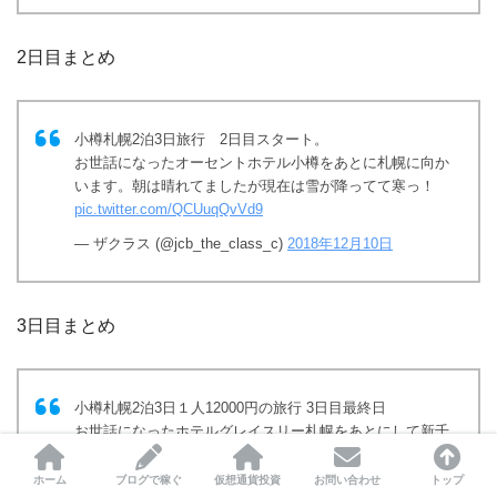
2日目まとめ
小樽札幌2泊3日旅行 2日目スタート。
お世話になったオーセントホテル小樽をあとに札幌に向か
います。朝は晴れてましたが現在は雪が降ってて寒っ！
pic.twitter.com/QCUuqQvVd9
— ザクラス (@jcb_the_class_c)
2018年12月10日
3日目まとめ
小樽札幌2泊3日１人12000円の旅行 3日目最終日
お世話になったホテルグレイスリー札幌をあとにして新千
歳空港に向かいます！最終日は早めに帰ります。
https://t.co/qPYb7Wnx4o
pic.twitter.com/PLbkMVYaCv
ホーム
ブログで稼ぐ
仮想通貨投資
お問い合わせ
トップ