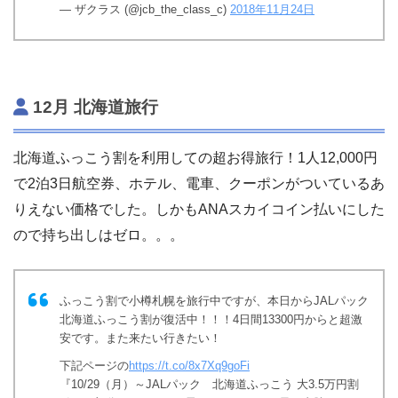
— ザクラス (@jcb_the_class_c)
2018年11月24日
12月 北海道旅行
北海道ふっこう割を利用しての超お得旅行！1人12,000円
で2泊3日航空券、ホテル、電車、クーポンがついているあ
りえない価格でした。しかもANAスカイコイン払いにした
ので持ち出しはゼロ。。。
ふっこう割で小樽札幌を旅行中ですが、本日からJALパック
北海道ふっこう割が復活中！！！4日間13300円からと超激
安です。また来たい行きたい！
下記ページの
https://t.co/8x7Xq9goFi
『10/29（月）～JALパック 北海道ふっこう 大3.5万円割