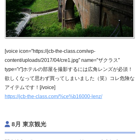
[voice icon=”https://jcb-the-class.com/wp-
content/uploads/2017/04/cre1.jpg” name=”ザクラス”
type=”r”]ホテルの部屋を撮影するには広角レンズが必須！
欲しくなって思わず買ってしまいました（笑）コレ危険な
アイテムです！[/voice]
https://jcb-the-class.com/%ce%b16000-lenz/
8月 東京観光