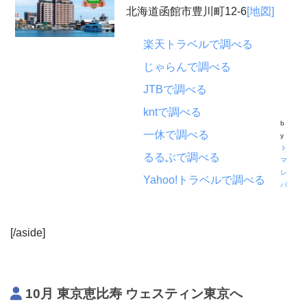
北海道函館市豊川町12-6
[地図]
楽天トラベルで調べる
じゃらんで調べる
JTBで調べる
kntで調べる
b
一休で調べる
y
ト
るるぶで調べる
マ
レ
Yahoo!トラベルで調べる
バ
[/aside]
10月 東京恵比寿 ウェスティン東京へ