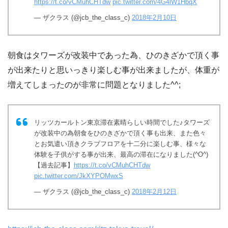
https://t.co/vCMuhCHTdw
pic.twitter.com/4G4lW1HbqX
— ザクラス (@jcb_the_class_c)
2018年2月10日
朝食はタワーズが改装中であった為、ひのきざかで頂く事
が出来たりと思いっきり楽しむ事が出来ましたが、体重が
増えてしまったのが非常に問題となりました^^;
リッツカールトン東京滞在素晴らしい時間でした♪タワーズ
が改装中の為朝食をひのきざかで頂く事も出来、また色々
とお気遣い頂きクラブフロアを十二分に楽しむ事、様々な
体験を子供がする事が出来、最高の滞在になりました(^O^)
【過去記事】
https://t.co/vCMuhCHTdw
pic.twitter.com/JkXYPOMwxS
— ザクラス (@jcb_the_class_c)
2018年2月12日