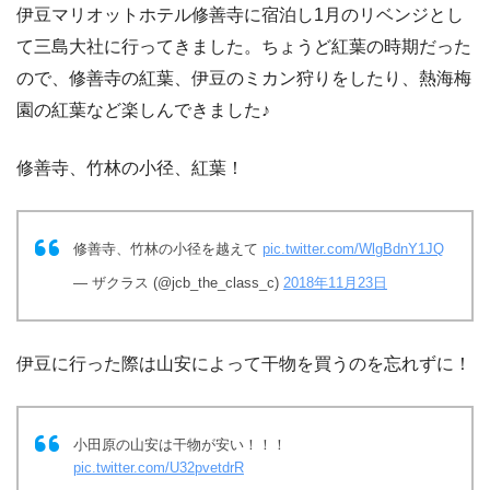
伊豆マリオットホテル修善寺に宿泊し1月のリベンジとし
て三島大社に行ってきました。ちょうど紅葉の時期だった
ので、修善寺の紅葉、伊豆のミカン狩りをしたり、熱海梅
園の紅葉など楽しんできました♪
修善寺、竹林の小径、紅葉！
修善寺、竹林の小径を越えて
pic.twitter.com/WlgBdnY1JQ
— ザクラス (@jcb_the_class_c)
2018年11月23日
伊豆に行った際は山安によって干物を買うのを忘れずに！
小田原の山安は干物が安い！！！
pic.twitter.com/U32pvetdrR