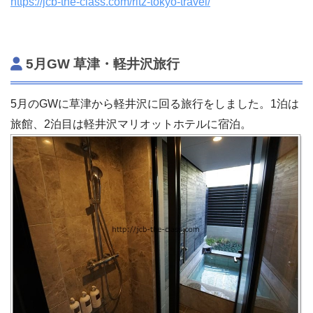
https://jcb-the-class.com/ritz-tokyo-travel/
5月GW 草津・軽井沢旅行
5月のGWに草津から軽井沢に回る旅行をしました。1泊は
旅館、2泊目は軽井沢マリオットホテルに宿泊。