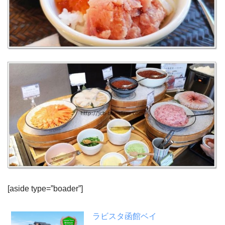
[aside type=”boader”]
ラビスタ函館ベイ