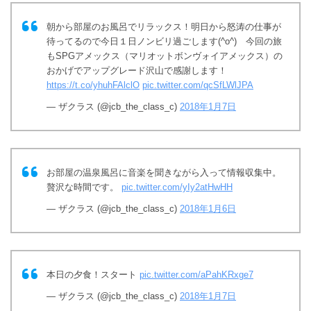
朝から部屋のお風呂でリラックス！明日から怒涛の仕事が
待ってるので今日１日ノンビリ過ごします(^o^) 今回の旅
もSPGアメックス（マリオットボンヴォイアメックス）の
おかげでアップグレード沢山で感謝します！
https://t.co/yhuhFAlclO
pic.twitter.com/qcSfLWlJPA
— ザクラス (@jcb_the_class_c)
2018年1月7日
お部屋の温泉風呂に音楽を聞きながら入って情報収集中。
贅沢な時間です。
pic.twitter.com/yIy2atHwHH
— ザクラス (@jcb_the_class_c)
2018年1月6日
本日の夕食！スタート
pic.twitter.com/aPahKRxge7
— ザクラス (@jcb_the_class_c)
2018年1月7日