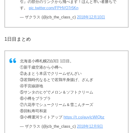
引』の部分のリンクから飛べます！ほんと早い者勝ちで
す。
pic.twitter.com/FPHVO7r5Kn
— ザクラス (@jcb_the_class_c)
2018年12月10日
1日目まとめ
北海道小樽札幌2泊3日 1日目。
①新千歳空港から小樽へ
②あまとう本店でクリームぜんざい
③若鶏時代なるとで若鶏半身揚げ、ざんぎ
④手宮線跡地
⑤サンタのヒゲでメロン＆ソフトクリーム
⑥小樽をブラブラ
⑦六花亭でシュークリーム＆雪こんチーズ
⑧回転寿司和楽
⑨小樽運河ライトアップ
https://t.co/euylcWIQbz
— ザクラス (@jcb_the_class_c)
2018年12月9日