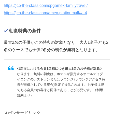
https://jcb-the-class.com/spgamex-familytravel/
https://jcb-the-class.com/amex-platinumall/#i-4
朝食特典の条件
最大2名の子供がこの特典の対象となり、大人1名子ども2
名のケースでも子供2名分の朝食が無料となります。
•1滞在における
会員1名様につき最大2名のお子様が対象
と
なります。無料の朝食は、ホテルが指定するオールデイダ
イニングのレストランまたはラウンジ (ラウンジアクセス特
典が提供されている場合)限定で提供されます。お子様は親
である会員のお客様と同伴であることが必要です。（利用
規約より）
スポンサードリンク