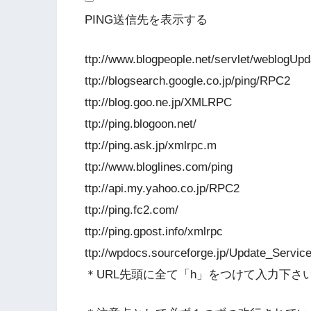
PING送信先を表示する
ttp://www.blogpeople.net/servlet/weblogUpd
ttp://blogsearch.google.co.jp/ping/RPC2
ttp://blog.goo.ne.jp/XMLRPC
ttp://ping.blogoon.net/
ttp://ping.ask.jp/xmlrpc.m
ttp://www.bloglines.com/ping
ttp://api.my.yahoo.co.jp/RPC2
ttp://ping.fc2.com/
ttp://ping.gpost.info/xmlrpc
ttp://wpdocs.sourceforge.jp/Update_Servic
＊URL先頭に全て「h」をつけて入力下さい