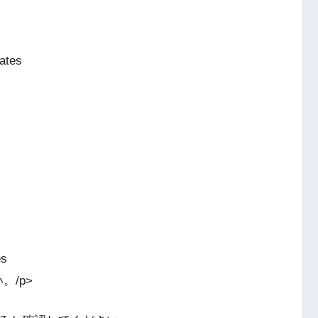
ates
es
。/p>