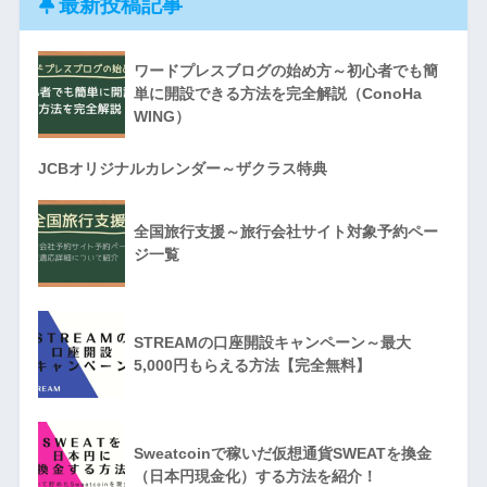
最新投稿記事
ワードプレスブログの始め方～初心者でも簡
単に開設できる方法を完全解説（ConoHa
WING）
JCBオリジナルカレンダー～ザクラス特典
全国旅行支援～旅行会社サイト対象予約ペー
ジ一覧
STREAMの口座開設キャンペーン～最大
5,000円もらえる方法【完全無料】
Sweatcoinで稼いだ仮想通貨SWEATを換金
（日本円現金化）する方法を紹介！