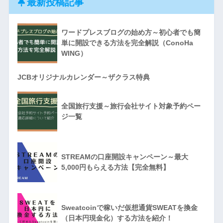
最新投稿記事
ワードプレスブログの始め方～初心者でも簡
単に開設できる方法を完全解説（ConoHa
WING）
JCBオリジナルカレンダー～ザクラス特典
全国旅行支援～旅行会社サイト対象予約ペー
ジ一覧
STREAMの口座開設キャンペーン～最大
5,000円もらえる方法【完全無料】
Sweatcoinで稼いだ仮想通貨SWEATを換金
（日本円現金化）する方法を紹介！