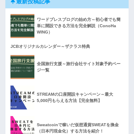
最新投稿記事
ワードプレスブログの始め方～初心者でも簡
単に開設できる方法を完全解説（ConoHa
WING）
JCBオリジナルカレンダー～ザクラス特典
全国旅行支援～旅行会社サイト対象予約ペー
ジ一覧
STREAMの口座開設キャンペーン～最大
5,000円もらえる方法【完全無料】
Sweatcoinで稼いだ仮想通貨SWEATを換金
（日本円現金化）する方法を紹介！